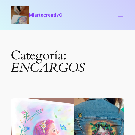
Saltar
al
MiartecreativO
contenido
Categoría:
ENCARGOS