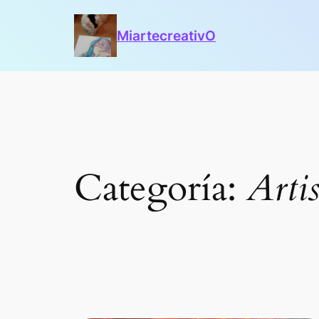
Saltar
al
MiartecreativO
contenido
Categoría:
Artis